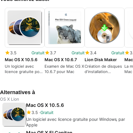
3.5
Gratuit
3.7
Gratuit
3.4
Gratuit
3
Mac OS X 10.5.6
Mac OS X 10.6.7
Lion Disk Maker
Un logiciel avec
Examen de Mac OS X
Création de disques
La m
licence gratuite pour
10.6.7 pour Mac
d'installation
Mac 
Windows‚ par Apple
simplifiée
Alternatives à
OS X Lion
Mac OS X 10.5.6
3.5
Gratuit
Un logiciel avec licence gratuite pour Windows‚ par
Apple
Mac OS X El Capitan