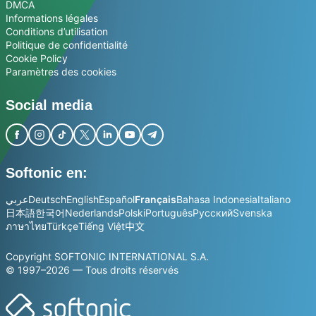
DMCA
Informations légales
Conditions d’utilisation
Politique de confidentialité
Cookie Policy
Paramètres des cookies
Social media
Softonic en:
عربي
Deutsch
English
Español
Français
Bahasa Indonesia
Italiano
日本語
한국어
Nederlands
Polski
Português
Русский
Svenska
ภาษาไทย
Türkçe
Tiếng Việt
中文
Copyright SOFTONIC INTERNATIONAL S.A.
© 1997–2026 — Tous droits réservés